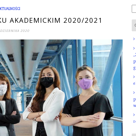
Sz
KTUALNOŚCI
U AKADEMICKIM 2020/2021
ŹDZIERNIKA 2020
„
p
g
e
p
w
r